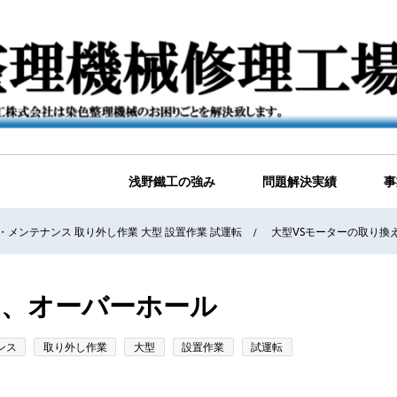
浅野鐵工の強み
問題解決実績
事
・メンテナンス
取り外し作業
大型
設置作業
試運転
大型VSモーターの取り換
え、オーバーホール
ンス
取り外し作業
大型
設置作業
試運転