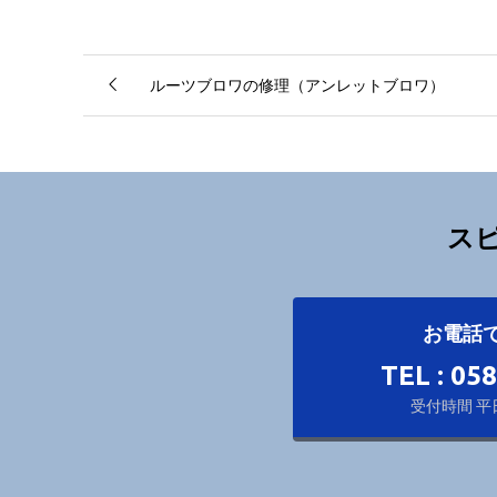
ルーツブロワの修理（アンレットブロワ）
ス
お電話
TEL : 05
受付時間 平日 