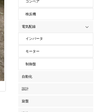
コンベア
検反機
電気配線
インバータ
モーター
制御盤
自動化
設計
旋盤