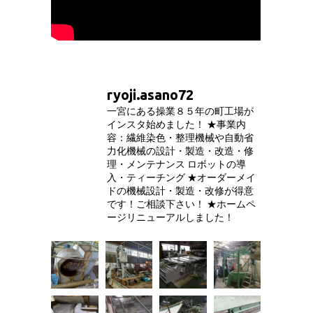
ryoji.asano72
一宮にある操業８５年の町工場が
インスタ始めました！
★事業内
容：繊維染色・整理機械や自動省
力化機械の設計・製造・改造・修
理・メンテナンス
ロボットの導
入・ティーチング
★オーダーメイ
ドの機械設計・製造・改修が得意
です！ご相談下さい！
★ホームペ
ージリニューアルしました！