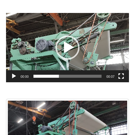
動
画
プ
レ
ー
ヤ
ー
00:00
00:07