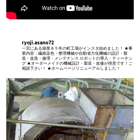
ryoji.asano72
一宮にある操業８５年の町工場がインスタ始めました！
★事
業内容：繊維染色・整理機械や自動省力化機械の設計・製
造・改造・修理・メンテナンス
ロボットの導入・ティーチン
グ
★オーダーメイドの機械設計・製造・改修が得意です！ご
相談下さい！
★ホームページリニューアルしました！