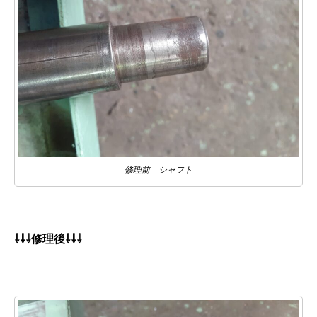
修理前 シャフト
⇩⇩⇩修理後⇩⇩⇩