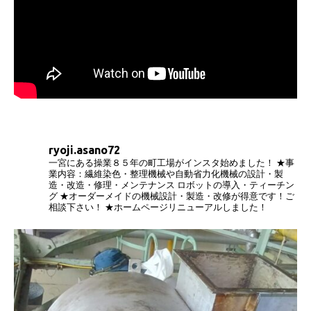
ryoji.asano72
一宮にある操業８５年の町工場がインスタ始めました！
★事
業内容：繊維染色・整理機械や自動省力化機械の設計・製
造・改造・修理・メンテナンス
ロボットの導入・ティーチン
グ
★オーダーメイドの機械設計・製造・改修が得意です！ご
相談下さい！
★ホームページリニューアルしました！