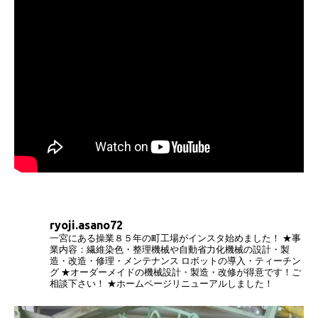
ryoji.asano72
一宮にある操業８５年の町工場がインスタ始めました！
★事
業内容：繊維染色・整理機械や自動省力化機械の設計・製
造・改造・修理・メンテナンス
ロボットの導入・ティーチン
グ
★オーダーメイドの機械設計・製造・改修が得意です！ご
相談下さい！
★ホームページリニューアルしました！