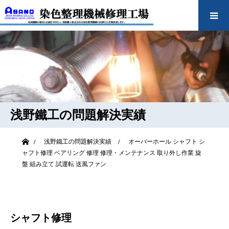
浅野鐵工の問題解決実績
ホーム
浅野鐵工の問題解決実績
オーバーホール
シャフト
シ
ャフト修理
ベアリング
修理
修理・メンテナンス
取り外し作業
旋
盤
組み立て
試運転
送風ファン
シャフト修理