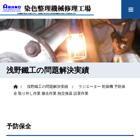
浅野鐵工の問題解決実績
ホーム
浅野鐵工の問題解決実績
ラジエーター
乾燥機
予防保
全
取り外し作業
撤去作業
熱交換器
設置作業
予防保全