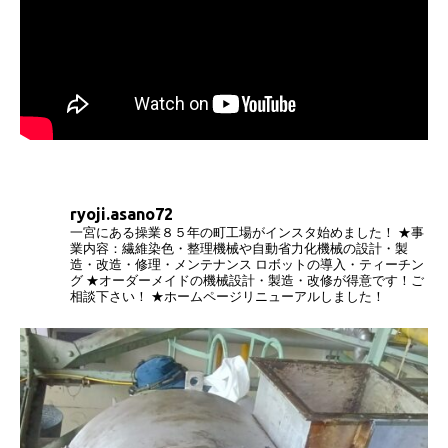
ryoji.asano72
一宮にある操業８５年の町工場がインスタ始めました！
★事
業内容：繊維染色・整理機械や自動省力化機械の設計・製
造・改造・修理・メンテナンス
ロボットの導入・ティーチン
グ
★オーダーメイドの機械設計・製造・改修が得意です！ご
相談下さい！
★ホームページリニューアルしました！