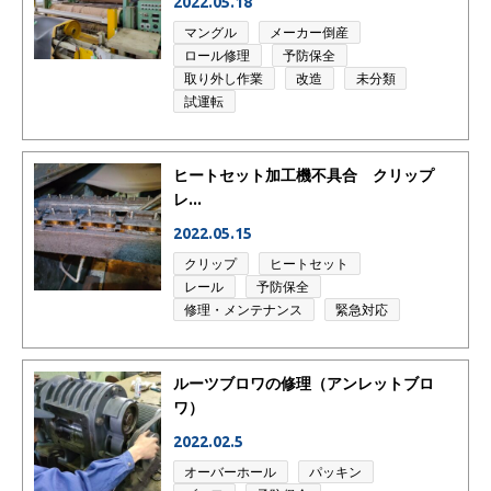
2022.05.18
マングル
メーカー倒産
ロール修理
予防保全
取り外し作業
改造
未分類
試運転
ヒートセット加工機不具合 クリップ
レ...
2022.05.15
クリップ
ヒートセット
レール
予防保全
修理・メンテナンス
緊急対応
ルーツブロワの修理（アンレットブロ
ワ）
2022.02.5
オーバーホール
パッキン