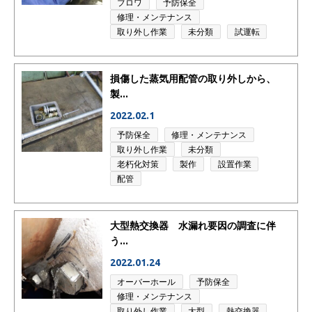
ブロワ
予防保全
修理・メンテナンス
取り外し作業
未分類
試運転
損傷した蒸気用配管の取り外しから、
製...
2022.02.1
予防保全
修理・メンテナンス
取り外し作業
未分類
老朽化対策
製作
設置作業
配管
大型熱交換器 水漏れ要因の調査に伴
う...
2022.01.24
オーバーホール
予防保全
修理・メンテナンス
取り外し作業
大型
熱交換器