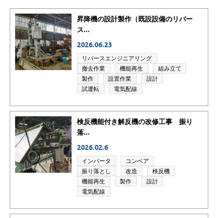
昇降機の設計製作（既設設備のリバー
ス...
2026.06.23
リバースエンジニアリング
撤去作業
機能再生
組み立て
製作
設置作業
設計
試運転
電気配線
検反機能付き解反機の改修工事 振り
落...
2026.02.6
インバータ
コンベア
振り落とし
改造
検反機
機能再生
製作
設計
電気配線