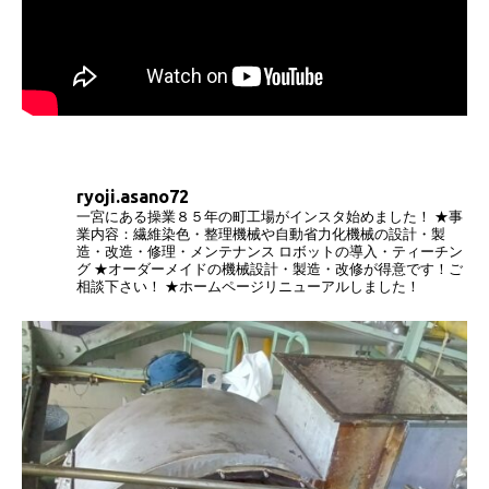
ryoji.asano72
一宮にある操業８５年の町工場がインスタ始めました！
★事
業内容：繊維染色・整理機械や自動省力化機械の設計・製
造・改造・修理・メンテナンス
ロボットの導入・ティーチン
グ
★オーダーメイドの機械設計・製造・改修が得意です！ご
相談下さい！
★ホームページリニューアルしました！