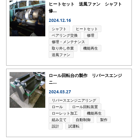
ヒートセット 送風ファン シャフト
修...
2024.12.16
シャフト
ヒートセット
ベアリング交換
修理
修理・メンテナンス
取り外し作業
機能再生
送風ファン
ロール回転台の製作 リバースエンジ
ニ...
2024.03.27
リバースエンジニアリング
ロール
ロール回転装置
ローレット加工
機能再生
組み立て
自動制御
製作
設計
試運転