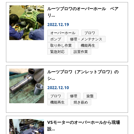
ルーツブロワのオーバーホール ベア
リ...
2022.12.19
オーバーホール
ブロワ
ポンプ
修理・メンテナンス
取り外し作業
機能再生
緊急対応
設置作業
ルーツブロワ（アンレットブロワ）の
シ...
2022.12.10
ブロワ
修理
旋盤
機能再生
焼き嵌め
VSモーターのオーバーホールから現場
設...