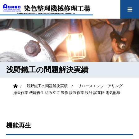
浅野鐵工の問題解決実績
ホーム
浅野鐵工の問題解決実績
リバースエンジニアリング
撤去作業
機能再生
組み立て
製作
設置作業
設計
試運転
電気配線
機能再生