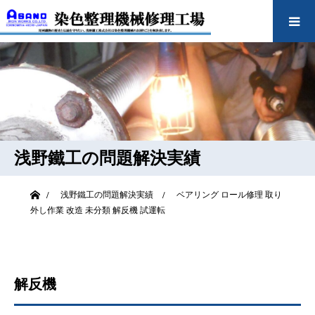
浅野鐵工の問題解決実績
ホーム
浅野鐵工の問題解決実績
ベアリング
ロール修理
取り
外し作業
改造
未分類
解反機
試運転
解反機