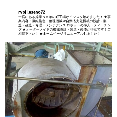
ryoji.asano72
一宮にある操業８５年の町工場がインスタ始めました！
★事
業内容：繊維染色・整理機械や自動省力化機械の設計・製
造・改造・修理・メンテナンス
ロボットの導入・ティーチン
グ
★オーダーメイドの機械設計・製造・改修が得意です！ご
相談下さい！
★ホームページリニューアルしました！